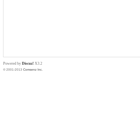
川
Powered by
Discuz!
X3.2
© 2001-2013
Comsenz Inc.
同
城