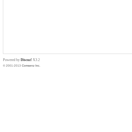
川
Powered by
Discuz!
X3.2
© 2001-2013
Comsenz Inc.
同
城