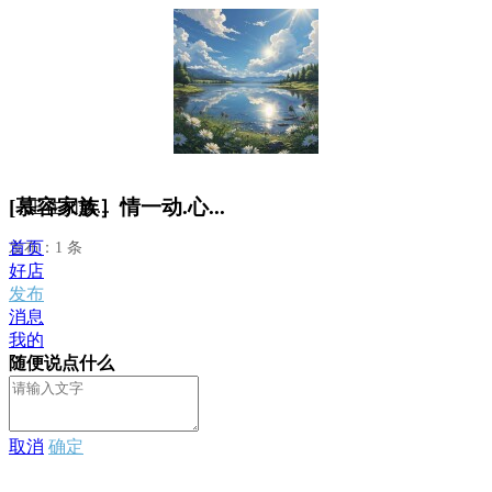
[慕容家族］情一动.心...
正在加载...
首页
发布：1 条
好店
发布
消息
我的
随便说点什么
取消
确定