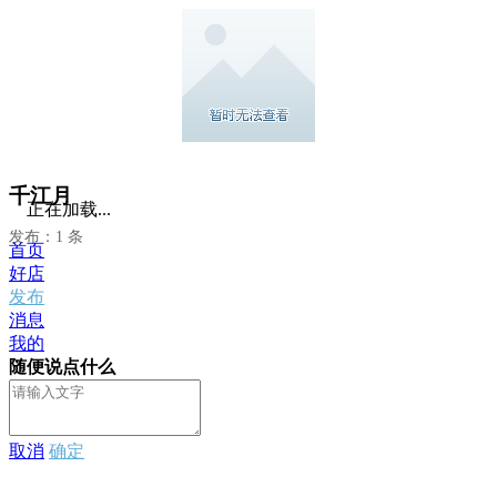
千江月
正在加载...
发布：1 条
首页
好店
发布
消息
我的
随便说点什么
取消
确定