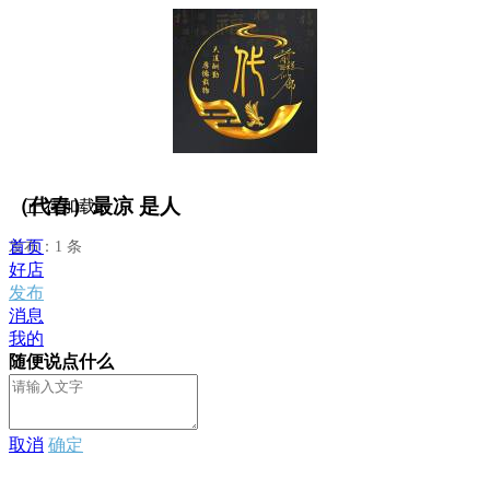
（代春）最凉 是人
正在加载...
首页
发布：1 条
好店
发布
消息
我的
随便说点什么
取消
确定