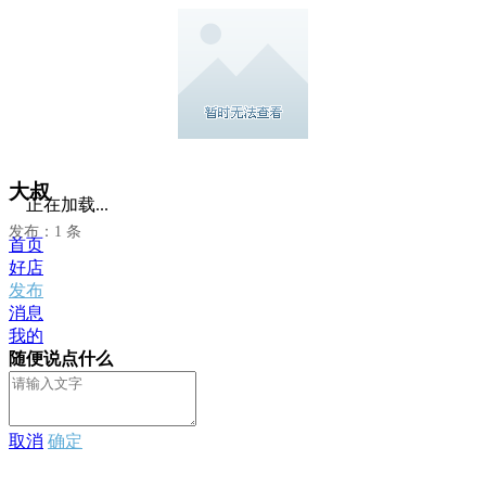
大叔
正在加载...
发布：1 条
首页
好店
发布
消息
我的
随便说点什么
取消
确定