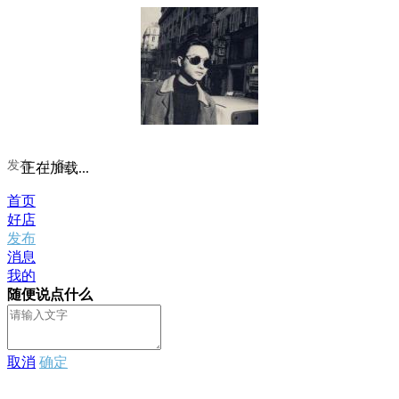
发布：1 条
正在加载...
首页
好店
发布
消息
我的
随便说点什么
取消
确定