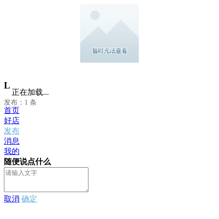
L
正在加载...
发布：1 条
首页
好店
发布
消息
我的
随便说点什么
取消
确定