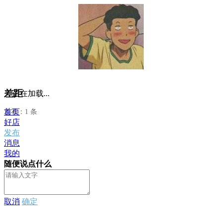
差距
正在加载...
首页
发布：1 条
好店
发布
消息
我的
随便说点什么
取消
确定