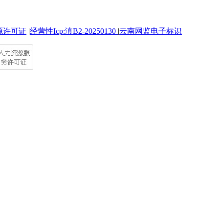
源许可证
|
经营性Icp:滇B2-20250130
|
云南网监电子标识