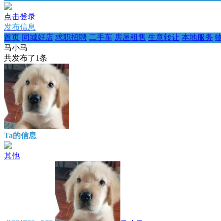
点击登录
发布信息
首页
同城好店
求职招聘
二手车
房屋租售
生意转让
本地服务
马小马
共发布了
1
条
Ta的信息
其他