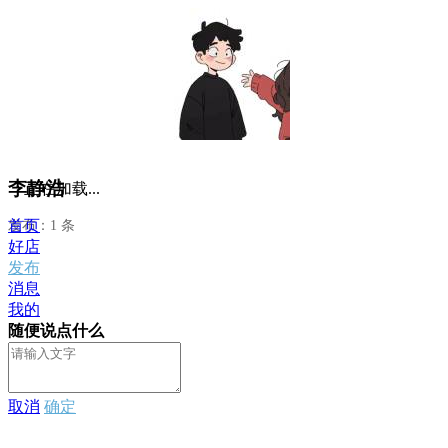
李静浩
正在加载...
首页
发布：1 条
好店
发布
消息
我的
随便说点什么
取消
确定