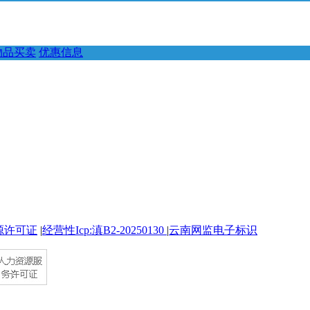
物品买卖
优惠信息
源许可证
|
经营性Icp:滇B2-20250130
|
云南网监电子标识