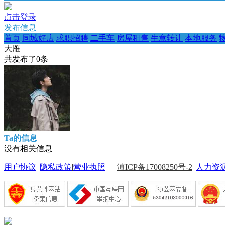
点击登录
发布信息
首页
同城好店
求职招聘
二手车
房屋租售
生意转让
本地服务
大雁
共发布了
0
条
Ta的信息
没有相关信息
用户协议
|
隐私政策
|
营业执照
|
滇ICP备17008250号-2
|
人力资