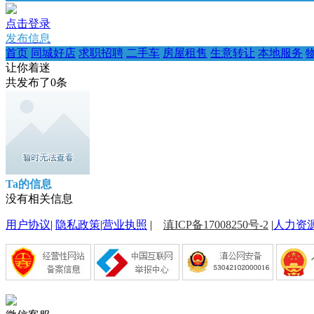
点击登录
发布信息
首页
同城好店
求职招聘
二手车
房屋租售
生意转让
本地服务
让你着迷
共发布了
0
条
Ta的信息
没有相关信息
用户协议
|
隐私政策
|
营业执照
|
滇ICP备17008250号-2
|
人力资