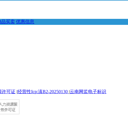
物品买卖
优惠信息
源许可证
|
经营性Icp:滇B2-20250130
|
云南网监电子标识