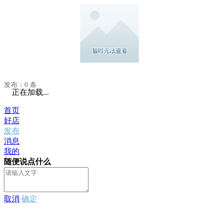
发布：0 条
正在加载...
首页
好店
发布
消息
我的
随便说点什么
取消
确定