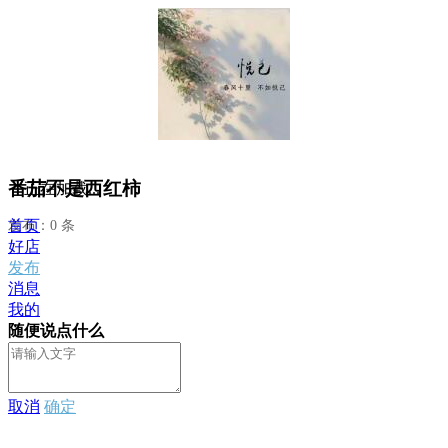
番茄不是西红柿
正在加载...
首页
发布：0 条
好店
发布
消息
我的
随便说点什么
取消
确定