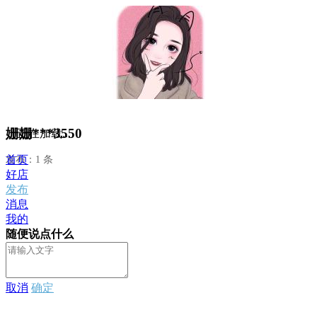
姗姗***3550
正在加载...
首页
发布：1 条
好店
发布
消息
我的
随便说点什么
取消
确定