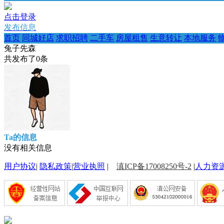
点击登录
发布信息
首页
同城好店
求职招聘
二手车
房屋租售
生意转让
本地服务
兔子先森
共发布了
0
条
Ta的信息
没有相关信息
用户协议
|
隐私政策
|
营业执照
|
滇ICP备17008250号-2
|
人力资