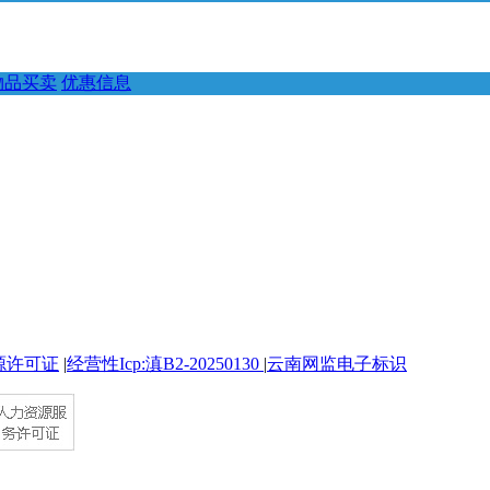
物品买卖
优惠信息
源许可证
|
经营性Icp:滇B2-20250130
|
云南网监电子标识