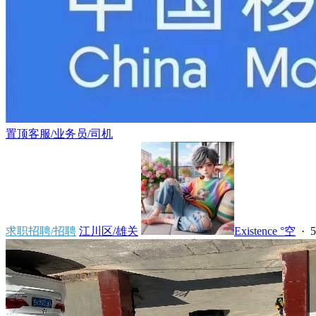
置顶
客服/业务员/司机
求职招聘/招聘
江川区/雄关
Existence °空
·