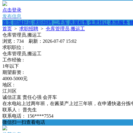
点击登录
发布信息
首页
同城好店
求职招聘
二手车
房屋租售
生意转让
本地服务
首页
>
求职招聘
>
仓库管理员,搬运工
仓库管理员,搬运工
浏览：734 刷新：2026-07-07 15:02
求职职位 :
仓库管理员,搬运工
工作经验 :
1年以下
期望薪资 :
4000-5000元
地区 :
江川区
诚信正直
责任心强
会开车
在水电站上过两年班，在酱菜产上过三年班，在申通快递分拣
联系人：
普先生
联系电话：
156****7554
微信扫一扫查看电话