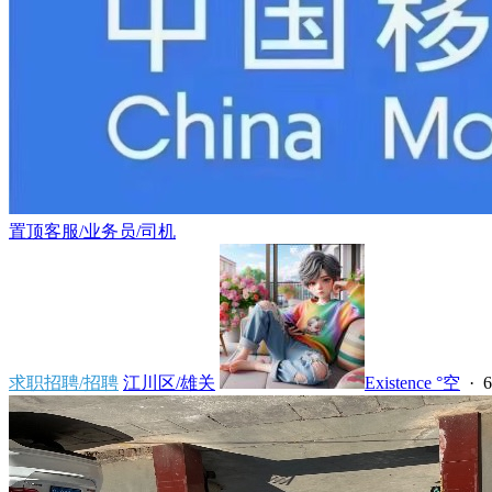
置顶
客服/业务员/司机
求职招聘/招聘
江川区/雄关
Existence °空
·