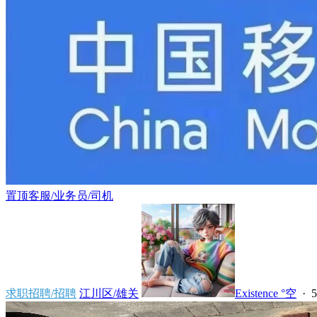
置顶
客服/业务员/司机
求职招聘/招聘
江川区/雄关
Existence °空
·