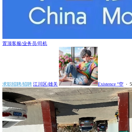
置顶
客服/业务员/司机
求职招聘/招聘
江川区/雄关
Existence °空
·