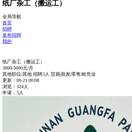
纸厂杂工（搬运工）
全局导航
首页
招聘
发布招聘
我的
纸厂杂工（搬运工）
3000-5000
元/月
其他职位/其他
招聘3人
贸易|批发|零售|租凭业
更新：09-21 00:08
浏览：324人
申请：5人