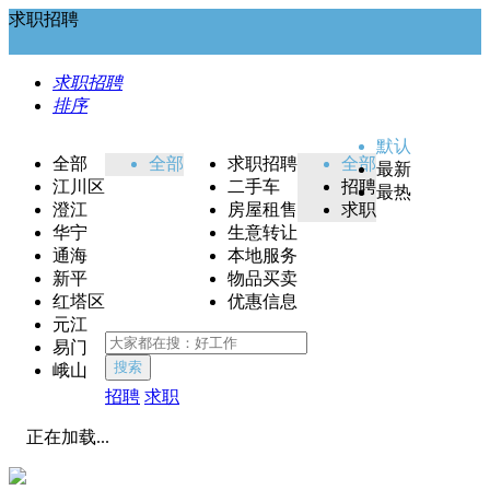
求职招聘
求职招聘
排序
默认
全部
全部
求职招聘
全部
最新
江川区
二手车
招聘
最热
澄江
房屋租售
求职
华宁
生意转让
通海
本地服务
新平
物品买卖
红塔区
优惠信息
元江
易门
搜索
峨山
招聘
求职
正在加载...