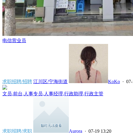
电信营业员
求职招聘/招聘
江川区/宁海街道
KoKo
· 07-
文员,前台,人事专员,人事经理,行政助理,行政主管
求职招聘/求职
Aurora
· 07-19 13:20