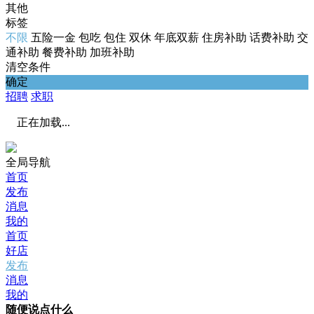
其他
标签
不限
五险一金
包吃
包住
双休
年底双薪
住房补助
话费补助
交
通补助
餐费补助
加班补助
清空条件
确定
招聘
求职
正在加载...
全局导航
首页
发布
消息
我的
首页
好店
发布
消息
我的
随便说点什么