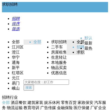
求职招聘
招聘
排序
筛选
默认
全部
全部
求职招聘
全部
最新
江川区
二手车
招聘
最热
澄江
房屋租售
求职
华宁
生意转让
通海
本地服务
新平
物品买卖
红塔区
优惠信息
元江
易门
搜索
峨山
招聘行业
全部
酒店餐饮
建筑家装
娱乐休闲
零售百货
家政保安
汽车服
务
物流运输
教育培训
广告传媒
金融保险
医疗保健
厂矿企业