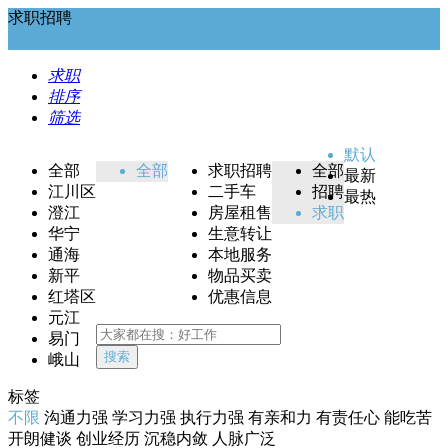
求职招聘
求职
排序
筛选
默认
全部
全部
求职招聘
全部
最新
江川区
二手车
招聘
最热
澄江
房屋租售
求职
华宁
生意转让
通海
本地服务
新平
物品买卖
红塔区
优惠信息
元江
易门
搜索
峨山
标签
不限
沟通力强
学习力强
执行力强
有亲和力
有责任心
能吃苦
开朗健谈
创业经历
沉稳内敛
人脉广泛