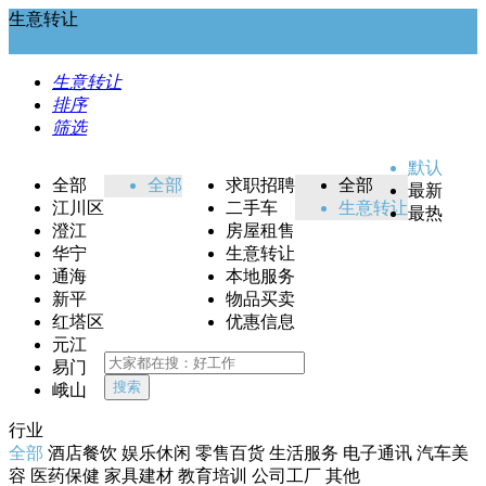
生意转让
生意转让
排序
筛选
默认
全部
全部
求职招聘
全部
最新
江川区
二手车
生意转让
最热
澄江
房屋租售
华宁
生意转让
通海
本地服务
新平
物品买卖
红塔区
优惠信息
元江
易门
搜索
峨山
行业
全部
酒店餐饮
娱乐休闲
零售百货
生活服务
电子通讯
汽车美
容
医药保健
家具建材
教育培训
公司工厂
其他