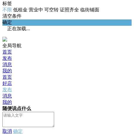
标签
不限
低租金
营业中
可空转
证照齐全
临街铺面
清空条件
确定
正在加载...
全局导航
首页
发布
消息
我的
首页
好店
发布
消息
我的
随便说点什么
取消
确定