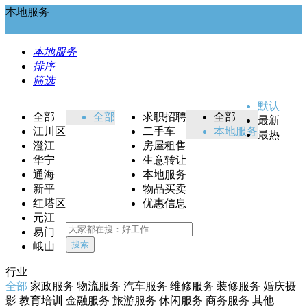
本地服务
本地服务
排序
筛选
默认
全部
全部
求职招聘
全部
最新
江川区
二手车
本地服务
最热
澄江
房屋租售
华宁
生意转让
通海
本地服务
新平
物品买卖
红塔区
优惠信息
元江
易门
搜索
峨山
行业
全部
家政服务
物流服务
汽车服务
维修服务
装修服务
婚庆摄
影
教育培训
金融服务
旅游服务
休闲服务
商务服务
其他