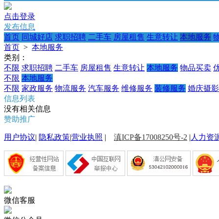
点击登录
发布信息
首页
同城好店
求职招聘
二手车
房屋租售
生意转让
本地服务
首页
>
本地服务
类别：
不限
求职招聘
二手车
房屋租售
生意转让
本地服务
物品买卖
不限
本地服务
不限
家政服务
物流服务
汽车服务
维修服务
装修服务
婚庆摄影
信息列表
没有相关信息
赞助推广
用户协议
|
隐私政策
|
营业执照
|
滇ICP备17008250号-2
|
人力资
微信客服