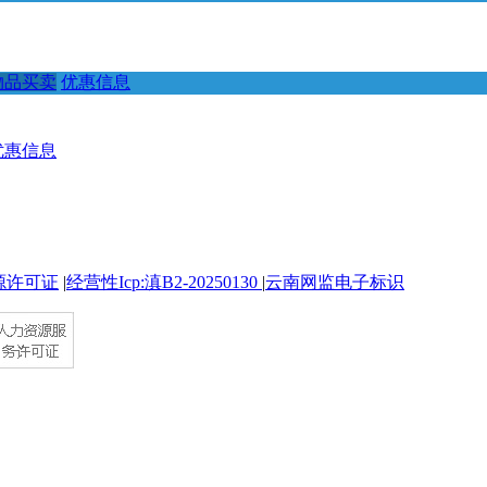
物品买卖
优惠信息
优惠信息
源许可证
|
经营性Icp:滇B2-20250130
|
云南网监电子标识