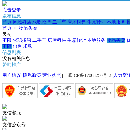
点击登录
发布信息
首页
同城好店
求职招聘
二手车
房屋租售
生意转让
本地服务
首页
>
物品买卖
类别：
不限
求职招聘
二手车
房屋租售
生意转让
本地服务
物品买卖
不限
出售
求购
信息列表
没有相关信息
赞助推广
用户协议
|
隐私政策
|
营业执照
|
滇ICP备17008250号-2
|
人力资
微信客服
微信公众号