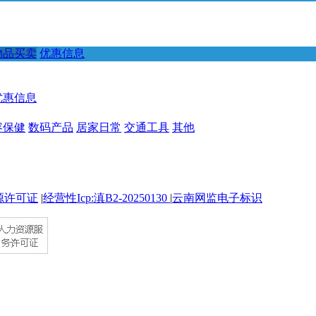
物品买卖
优惠信息
优惠信息
容保健
数码产品
居家日常
交通工具
其他
源许可证
|
经营性Icp:滇B2-20250130
|
云南网监电子标识