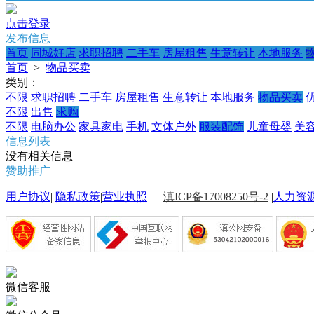
点击登录
发布信息
首页
同城好店
求职招聘
二手车
房屋租售
生意转让
本地服务
首页
>
物品买卖
类别：
不限
求职招聘
二手车
房屋租售
生意转让
本地服务
物品买卖
不限
出售
求购
不限
电脑办公
家具家电
手机
文体户外
服装配饰
儿童母婴
美
信息列表
没有相关信息
赞助推广
用户协议
|
隐私政策
|
营业执照
|
滇ICP备17008250号-2
|
人力资
微信客服