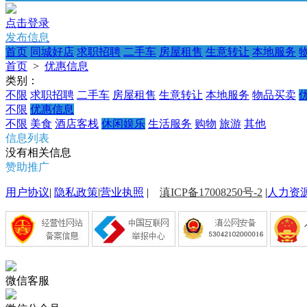
点击登录
发布信息
首页
同城好店
求职招聘
二手车
房屋租售
生意转让
本地服务
首页
>
优惠信息
类别：
不限
求职招聘
二手车
房屋租售
生意转让
本地服务
物品买卖
不限
优惠信息
不限
美食
酒店客栈
休闲娱乐
生活服务
购物
旅游
其他
信息列表
没有相关信息
赞助推广
用户协议
|
隐私政策
|
营业执照
|
滇ICP备17008250号-2
|
人力资
微信客服