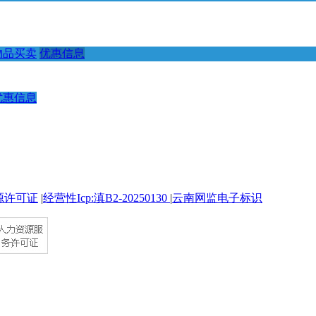
物品买卖
优惠信息
优惠信息
源许可证
|
经营性Icp:滇B2-20250130
|
云南网监电子标识