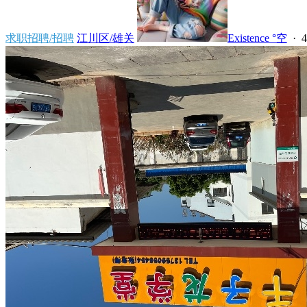
求职招聘/招聘
江川区/雄关
Existence °空
·