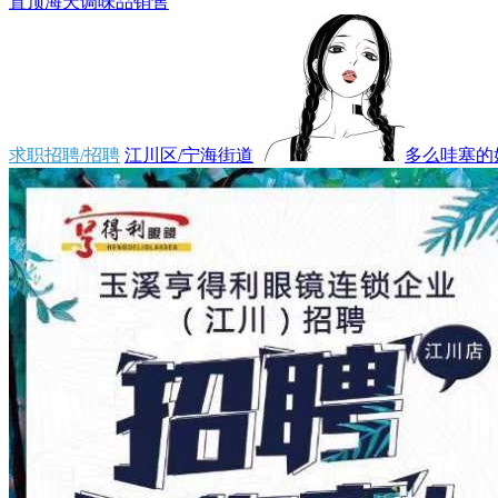
置顶
海天调味品销售
求职招聘/招聘
江川区/宁海街道
多么哇塞的