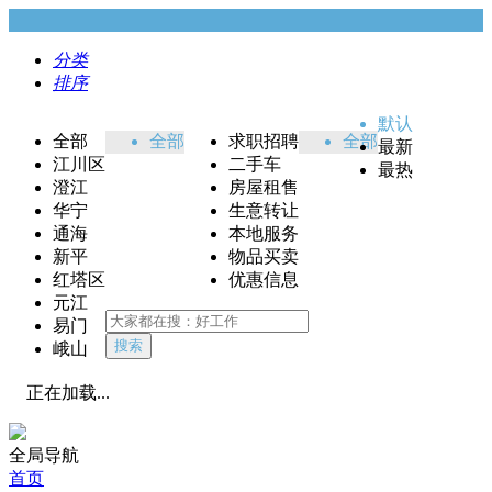
分类
排序
默认
全部
全部
求职招聘
全部
最新
江川区
二手车
最热
澄江
房屋租售
华宁
生意转让
通海
本地服务
新平
物品买卖
红塔区
优惠信息
元江
易门
搜索
峨山
正在加载...
全局导航
首页