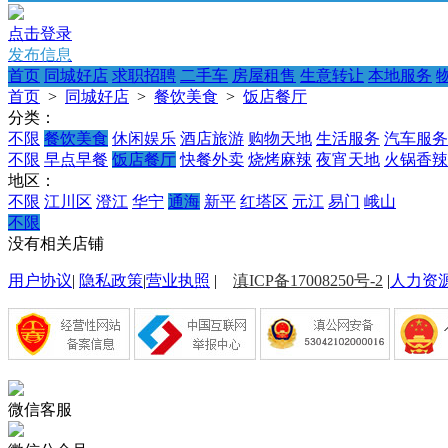
点击登录
发布信息
首页
同城好店
求职招聘
二手车
房屋租售
生意转让
本地服务
首页
>
同城好店
>
餐饮美食
>
饭店餐厅
分类：
不限
餐饮美食
休闲娱乐
酒店旅游
购物天地
生活服务
汽车服务
不限
早点早餐
饭店餐厅
快餐外卖
烧烤麻辣
夜宵天地
火锅香辣
地区：
不限
江川区
澄江
华宁
通海
新平
红塔区
元江
易门
峨山
不限
没有相关店铺
用户协议
|
隐私政策
|
营业执照
|
滇ICP备17008250号-2
|
人力资
微信客服