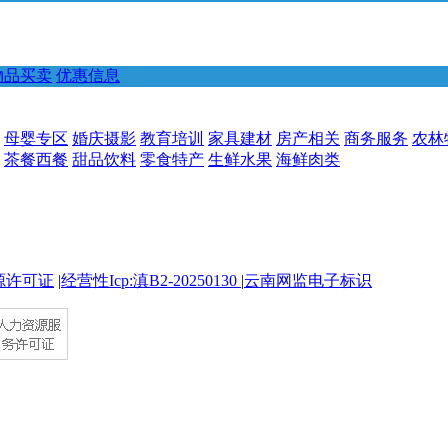
物品买卖
优惠信息
母婴专区
婚庆摄影
教育培训
家具建材
房产相关
商务服务
农林
茶餐西餐
甜品饮料
零食特产
生鲜水果
海鲜肉类
源许可证
|
经营性Icp:滇B2-20250130
|
云南网监电子标识