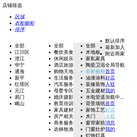
店铺筛选
区域
衣柜橱柜
排序
默认排序
全部
全部
全部
最新加入
江川区
餐饮美食
木地板
附近商家
澄江
休闲娱乐
家私家具
华宁
酒店旅游
陶瓷卫浴
全局导航
通海
购物天地
衣柜橱柜
首页
新平
生活服务
油漆涂料
好店
红塔区
汽车服务
装修装饰
入驻
元江
母婴专区
五金建材
我的
易门
婚庆摄影
水电管道
加载中...
峨山
教育培训
背景墙纸
首页
家具建材
家饰工艺
好店
房产相关
木门
入驻
商务服务
窗帘家纺
消息
农林牧渔
门窗灶炉
我的
灯饰灯具