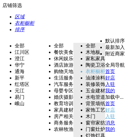
店铺筛选
区域
衣柜橱柜
排序
默认排序
全部
全部
全部
最新加入
江川区
餐饮美食
木地板
附近商家
澄江
休闲娱乐
家私家具
华宁
酒店旅游
陶瓷卫浴
全局导航
通海
购物天地
衣柜橱柜
首页
新平
生活服务
油漆涂料
好店
红塔区
汽车服务
装修装饰
入驻
元江
母婴专区
五金建材
我的
易门
婚庆摄影
水电管道
加载中...
峨山
教育培训
背景墙纸
首页
家具建材
家饰工艺
好店
房产相关
木门
入驻
商务服务
窗帘家纺
消息
农林牧渔
门窗灶炉
我的
灯饰灯具