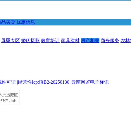
物品买卖
优惠信息
母婴专区
婚庆摄影
教育培训
家具建材
房产相关
商务服务
农林
源许可证
|
经营性Icp:滇B2-20250130
|
云南网监电子标识