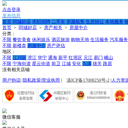
点击登录
发布信息
首页
同城好店
求职招聘
二手车
房屋租售
生意转让
本地服务
首页
>
同城好店
>
房产相关
>
房屋中介
分类：
不限
餐饮美食
休闲娱乐
酒店旅游
购物天地
生活服务
汽车服务
不限
新楼盘
房屋中介
房产评估
地区：
不限
江川区
澄江
华宁
通海
新平
红塔区
元江
易门
峨山
不限
宁海街道
星云街道
前卫
江城
安化
九溪
雄关
路居
没有相关店铺
用户协议
|
隐私政策
|
营业执照
|
滇ICP备17008250号-2
|
人力资
微信客服