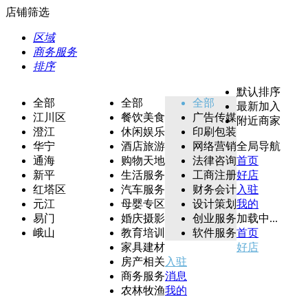
店铺筛选
区域
商务服务
排序
默认排序
全部
全部
全部
最新加入
江川区
餐饮美食
广告传媒
附近商家
澄江
休闲娱乐
印刷包装
华宁
酒店旅游
网络营销
全局导航
通海
购物天地
法律咨询
首页
新平
生活服务
工商注册
好店
红塔区
汽车服务
财务会计
入驻
元江
母婴专区
设计策划
我的
易门
婚庆摄影
创业服务
加载中...
峨山
教育培训
软件服务
首页
家具建材
好店
房产相关
入驻
商务服务
消息
农林牧渔
我的