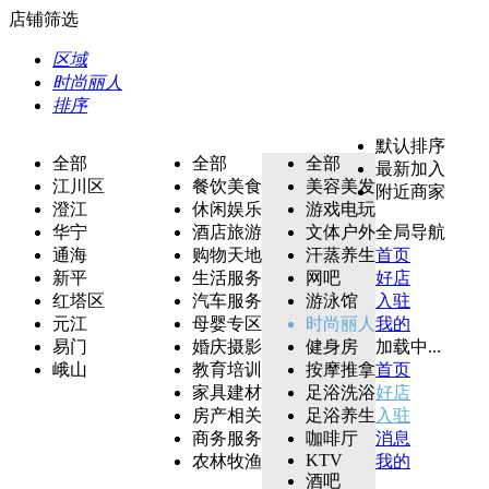
店铺筛选
区域
时尚丽人
排序
默认排序
全部
全部
全部
最新加入
江川区
餐饮美食
美容美发
附近商家
澄江
休闲娱乐
游戏电玩
华宁
酒店旅游
文体户外
全局导航
通海
购物天地
汗蒸养生
首页
新平
生活服务
网吧
好店
红塔区
汽车服务
游泳馆
入驻
元江
母婴专区
时尚丽人
我的
易门
婚庆摄影
健身房
加载中...
峨山
教育培训
按摩推拿
首页
家具建材
足浴洗浴
好店
房产相关
足浴养生
入驻
商务服务
咖啡厅
消息
KTV
农林牧渔
我的
酒吧