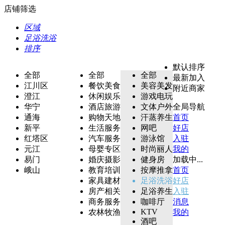
店铺筛选
区域
足浴洗浴
排序
默认排序
全部
全部
全部
最新加入
江川区
餐饮美食
美容美发
附近商家
澄江
休闲娱乐
游戏电玩
华宁
酒店旅游
文体户外
全局导航
通海
购物天地
汗蒸养生
首页
新平
生活服务
网吧
好店
红塔区
汽车服务
游泳馆
入驻
元江
母婴专区
时尚丽人
我的
易门
婚庆摄影
健身房
加载中...
峨山
教育培训
按摩推拿
首页
家具建材
足浴洗浴
好店
房产相关
足浴养生
入驻
商务服务
咖啡厅
消息
KTV
农林牧渔
我的
酒吧