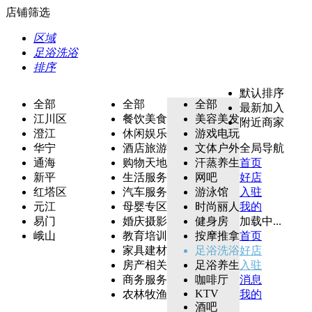
店铺筛选
区域
足浴洗浴
排序
默认排序
全部
全部
全部
最新加入
江川区
餐饮美食
美容美发
附近商家
澄江
休闲娱乐
游戏电玩
华宁
酒店旅游
文体户外
全局导航
通海
购物天地
汗蒸养生
首页
新平
生活服务
网吧
好店
红塔区
汽车服务
游泳馆
入驻
元江
母婴专区
时尚丽人
我的
易门
婚庆摄影
健身房
加载中...
峨山
教育培训
按摩推拿
首页
家具建材
足浴洗浴
好店
房产相关
足浴养生
入驻
商务服务
咖啡厅
消息
KTV
农林牧渔
我的
酒吧