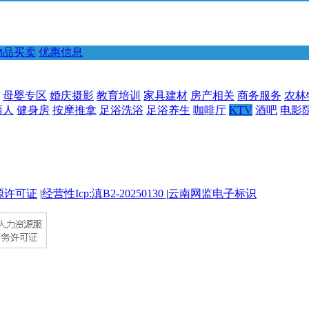
物品买卖
优惠信息
母婴专区
婚庆摄影
教育培训
家具建材
房产相关
商务服务
农林
丽人
健身房
按摩推拿
足浴洗浴
足浴养生
咖啡厅
KTV
酒吧
电影
源许可证
|
经营性Icp:滇B2-20250130
|
云南网监电子标识