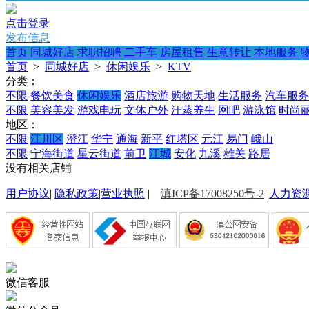
点击登录
发布信息
首页
同城好店
求职招聘
二手车
房屋租售
生意转让
本地服务
首页
>
同城好店
>
休闲娱乐
>
KTV
分类：
不限
餐饮美食
休闲娱乐
酒店旅游
购物天地
生活服务
汽车服务
不限
美容美发
游戏电玩
文体户外
汗蒸养生
网吧
游泳馆
时尚
地区：
不限
江川区
澄江
华宁
通海
新平
红塔区
元江
易门
峨山
不限
宁海街道
星云街道
前卫
江城
安化
九溪
雄关
路居
没有相关店铺
用户协议
|
隐私政策
|
营业执照
|
滇ICP备17008250号-2
|
人力资
微信客服