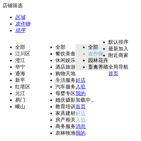
店铺筛选
区域
农作物
排序
默认排序
全部
全部
全部
最新加入
江川区
餐饮美食
农作物
附近商家
澄江
休闲娱乐
园林花卉
华宁
酒店旅游
畜禽养殖
全局导航
通海
购物天地
首页
新平
生活服务
好店
红塔区
汽车服务
入驻
元江
母婴专区
我的
易门
婚庆摄影
加载中...
峨山
教育培训
首页
家具建材
好店
房产相关
入驻
商务服务
消息
农林牧渔
我的