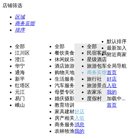
店铺筛选
区域
商务宾馆
排序
默认排序
全部
全部
全部
最新加入
江川区
餐饮美食
民宿客栈
附近商家
澄江
休闲娱乐
星级酒店
华宁
酒店旅游
旅游包车
全局导航
通海
购物天地
商务宾馆
首页
新平
生活服务
旅行社
好店
红塔区
汽车服务
旅游景点
入驻
元江
母婴专区
农家乐
我的
易门
婚庆摄影
度假村
加载中...
峨山
教育培训
首页
家具建材
好店
房产相关
入驻
商务服务
消息
农林牧渔
我的