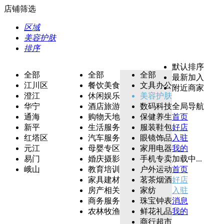
店铺筛选
区域
美容护肤
排序
默认排序
全部
全部
全部
最新加入
江川区
餐饮美食
文具办公
附近商家
澄江
休闲娱乐
美容护肤
华宁
酒店旅游
数码科技
全局导航
通海
购物天地
保健养生
首页
新平
生活服务
服装鞋包
好店
红塔区
汽车服务
眼镜饰品
入驻
元江
母婴专区
家用电器
我的
易门
婚庆摄影
手机专卖
加载中...
峨山
教育培训
户外运动
首页
家具建材
茗茶烟酒
好店
房产相关
家纺
入驻
商务服务
珠宝钟表
消息
农林牧渔
鲜花礼品
我的
商行超市