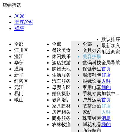
店铺筛选
区域
美容护肤
排序
默认排序
全部
全部
全部
最新加入
江川区
餐饮美食
文具办公
附近商家
澄江
休闲娱乐
美容护肤
华宁
酒店旅游
数码科技
全局导航
通海
购物天地
保健养生
首页
新平
生活服务
服装鞋包
好店
红塔区
汽车服务
眼镜饰品
入驻
元江
母婴专区
家用电器
我的
易门
婚庆摄影
手机专卖
加载中...
峨山
教育培训
户外运动
首页
家具建材
茗茶烟酒
好店
房产相关
家纺
入驻
商务服务
珠宝钟表
消息
农林牧渔
鲜花礼品
我的
商行超市