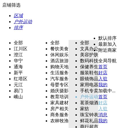
店铺筛选
区域
户外运动
排序
默认排序
全部
全部
全部
最新加入
江川区
餐饮美食
文具办公
附近商家
澄江
休闲娱乐
美容护肤
华宁
酒店旅游
数码科技
全局导航
通海
购物天地
保健养生
首页
新平
生活服务
服装鞋包
好店
红塔区
汽车服务
眼镜饰品
入驻
元江
母婴专区
家用电器
我的
易门
婚庆摄影
手机专卖
加载中...
峨山
教育培训
户外运动
首页
家具建材
茗茶烟酒
好店
房产相关
家纺
入驻
商务服务
珠宝钟表
消息
农林牧渔
鲜花礼品
我的
商行超市