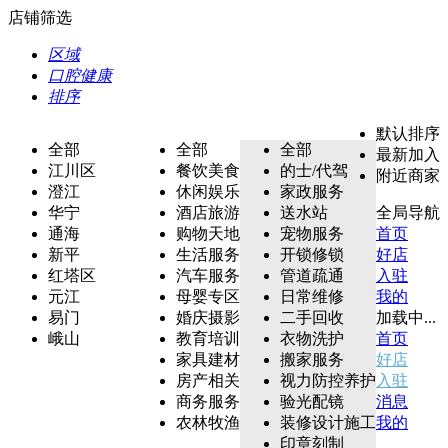
店铺筛选
区域
口腔健康
排序
默认排序
全部
全部
全部
最新加入
江川区
餐饮美食
的士/代驾
附近商家
澄江
休闲娱乐
家政服务
华宁
酒店旅游
送水站
全局导航
通海
购物天地
宠物服务
首页
新平
生活服务
开锁修锁
好店
红塔区
汽车服务
管道疏通
入驻
元江
母婴专区
日常维修
我的
易门
婚庆摄影
二手回收
加载中...
峨山
教育培训
衣物洗护
首页
家具建材
搬家服务
好店
房产相关
视力防控养护
入驻
商务服务
验光配镜
消息
农林牧渔
装修设计施工
我的
印章刻制