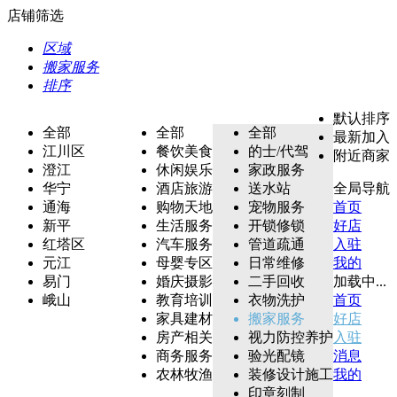
店铺筛选
区域
搬家服务
排序
默认排序
全部
全部
全部
最新加入
江川区
餐饮美食
的士/代驾
附近商家
澄江
休闲娱乐
家政服务
华宁
酒店旅游
送水站
全局导航
通海
购物天地
宠物服务
首页
新平
生活服务
开锁修锁
好店
红塔区
汽车服务
管道疏通
入驻
元江
母婴专区
日常维修
我的
易门
婚庆摄影
二手回收
加载中...
峨山
教育培训
衣物洗护
首页
家具建材
搬家服务
好店
房产相关
视力防控养护
入驻
商务服务
验光配镜
消息
农林牧渔
装修设计施工
我的
印章刻制